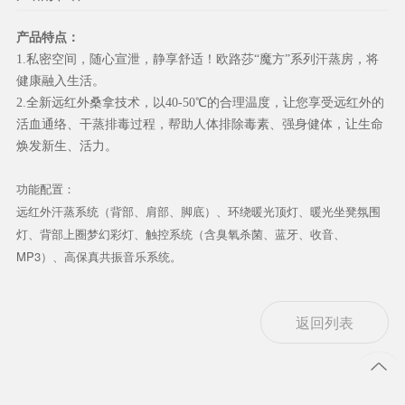
产品特点：
1.私密空间，随心宣泄，静享舒适！欧路莎“魔方”系列汗蒸房，将
健康融入生活。
2.全新远红外桑拿技术，以40-50℃的合理温度，让您享受远红外的
活血通络、干蒸排毒过程，帮助人体排除毒素、强身健体，让生命
焕发新生、活力。
功能配置：
远红外汗蒸系统（背部、肩部、脚底）、环绕暖光顶灯、暖光坐凳氛围
灯、背部上圈梦幻彩灯、触控系统（含臭氧杀菌、蓝牙、收音、
MP3）、高保真共振音乐系统。
返回列表